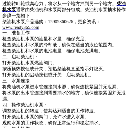
过旋转叶轮或离心力，将水从一个地方抽到另一个地方。
柴油
机水泵
通常由柴油机和水泵两部分组成。柴油机水泵抽水操作
步骤一览如下：
柴油机水泵产品选购：15905360626，更多资讯：
www.ready365.com
一、准备工作：
检查柴油机水泵的油量和水量，确保充足。
检查柴油机和水泵的冷却液，确保在适当的液位范围内。
检查柴油机和水泵的电池电量，确保电池充满电。
二、启动柴油机：
打开柴油机水泵燃油阀门。
按压预热按钮或开关，预热柴油机直至指示灯熄灭。
打开柴油机的启动按钮或开关，启动柴油机。
三、水泵连接：
将柴油机水泵进水管连接到水源，确保连接紧固并无泄漏。
将水泵的出水管连接到需要抽水的地方，确保连接紧固并无泄
漏。
四、操作柴油机水泵：
调整柴油机的转速，使其达到适当的工作转速。
打开柴油机水泵的阀门，允许水进入水泵。
观察水泵的工作状态，确保正常运行和稳定抽水。