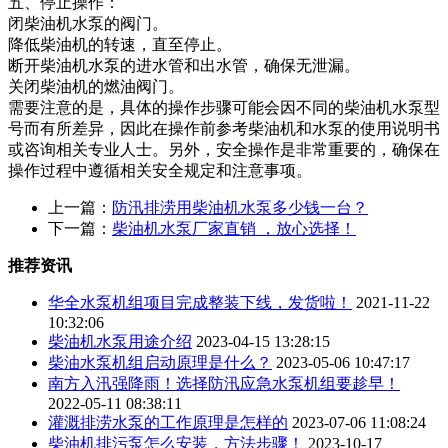
五、停止操作：
闭柴油机水泵的阀门。
降低柴油机的转速，直至停止。
断开柴油机水泵的进水管和出水管，确保无泄漏。
关闭柴油机的燃油阀门。
需要注意的是，具体的操作步骤可能会因不同的柴油机水泵型
号而有所差异，因此在操作前参考柴油机和水泵的使用说明书
或咨询相关专业人士。另外，安全操作是非常重要的，确保在
操作过程中遵循相关安全规定和注意事项。
上一篇：
防汛排涝用柴油机水泵多少钱一台？
下一篇：
柴油机水泵厂家直销 ，放心选择！
推荐资讯
华全水泵机组项目完成整装下线，发货啦！
2021-11-22
10:32:06
柴油机水泵用途介绍
2023-04-15 13:28:15
柴油水泵机组启动原理是什么？
2023-05-06 10:47:17
南方入汛强降雨！选择防汛应急水泵机组要趁早！
2022-05-11 08:38:11
灌溉排涝水泵的工作原理是怎样的
2023-07-06 11:08:24
柴油机排污泵怎么安装，方法步骤！
2023-10-17